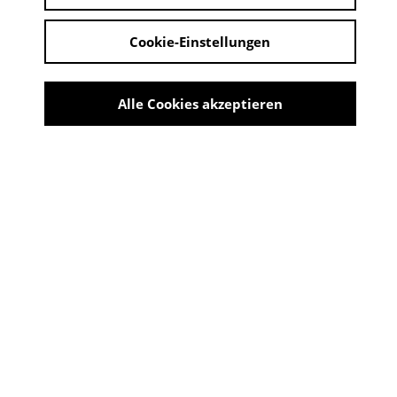
Cookie-Einstellungen
Alle Cookies akzeptieren
TRYFON TYPOU TRIO
Share
TRYFON TYPOU TRIO
20:00 - 21:30 Uhr | 19. Juni 2026
ORT:
Kunsthaus Troisdorf