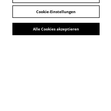
Cookie-Einstellungen
Alle Cookies akzeptieren
DIE HÄNDE
ÖL AUF LEINWND, 60 X 80 CM
Share
MASOUD SADEDIN -
30PLUS40
11:00 - 14:00 Uhr | 31. Mai 2026 - 28. Juni 2026
ORT: