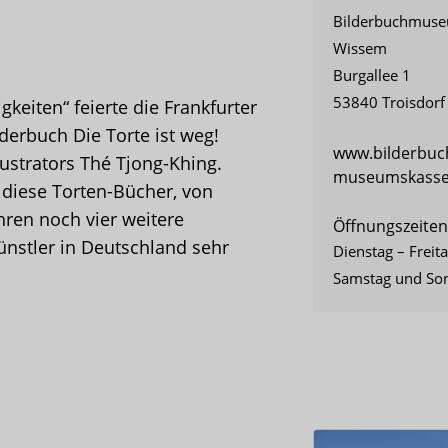
Bilderbuchmuseu
Wissem
Burgallee 1
53840 Troisdorf
gkeiten“ feierte die Frankfurter
derbuch Die Torte ist weg!
www.bilderbu
llustrators Thé Tjong-Khing.
museumskasse@
 diese Torten-Bücher, von
hren noch vier weitere
Öffnungszeiten
ünstler in Deutschland sehr
Dienstag – Freit
Samstag und Son