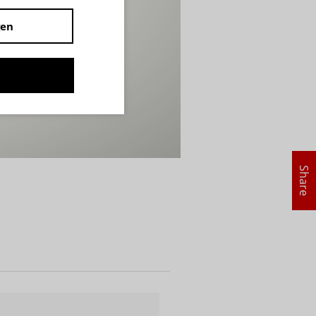
gen
Share