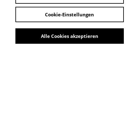
Cookie-Einstellungen
Alle Cookies akzeptieren
Eine Torte für Thé Tjong-Khing
Share
EINE TORTE FÜR THÉ TJONG-
KHING
29. September 2024 - 26. Januar 2025
ORT: