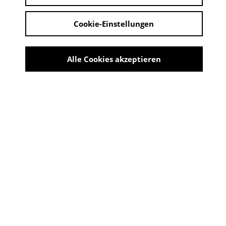
Cookie-Einstellungen
EASYMAGIC 123
Alle Cookies akzeptieren
AUSSTELLUNGSANSICHT KUNSTHAUS
TROISDORF
Share
EASYMAGIC123
11:00 - 14:00 Uhr | 27. April 2025 - 25. Mai 2025
ORT:
Kunsthaus Troisdorf