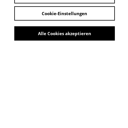
Cookie-Einstellungen
Alle Cookies akzeptieren
Mannstaedt-Werke
Share
Ausstellung Stahl mit Profil -
200 Jahre Mannstaedt-Werke
07. September 2025 - 30. November 2025
ORT: