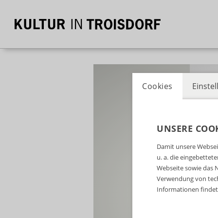
Cookies
Einste
UNSERE COOK
Damit unsere Webseit
u. a. die eingebette
Webseite sowie das N
Verwendung von tech
Informationen findet 