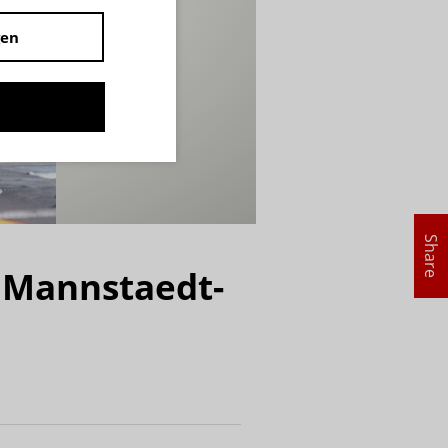
gen
Share
e Mannstaedt-