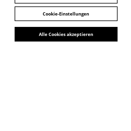
Cookie-Einstellungen
Alle Cookies akzeptieren
The monk runs deep
Share
Ausstellung Mark Met - Best
of Met
24. August 2025 - 05. Oktober 2025
ORT: