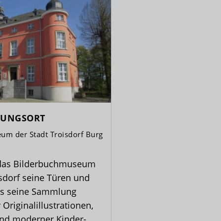
TUNGSORT
um der Stadt Troisdorf Burg
 das Bilderbuchmuseum
isdorf seine Türen und
als seine Sammlung
 Originalillustrationen,
und moderner Kinder-