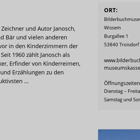
ORT:
Bilderbuchmuseu
Wissem
, Zeichner und Autor Janosch,
Burgallee 1
nd Bär und vielen anderen
53840 Troisdorf
 vor in den Kinderzimmern der
Seit 1960 zählt Janosch als
www.bilderbu
iker, Erfinder von Kinderreimen,
museumskasse@
 und Erzählungen zu den
ktivsten ...
Öffnungszeiten
Dienstag – Freit
Samstag und Son