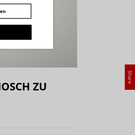
gen
Share
NOSCH ZU