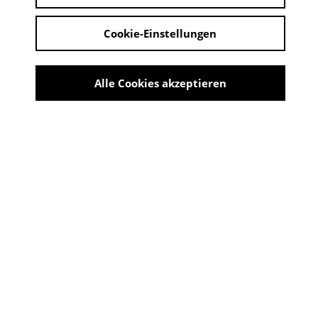
Cookie-Einstellungen
Alle Cookies akzeptieren
Burg Wissem
Share
KOMM, WIR HABEN EINEN
SCHATZ! JANOSCH ZU HAUSE
IM BILDERBUCHMUSEUM
10:00 - 18:00 Uhr | 18. Mai 2025 - 14. September
2025