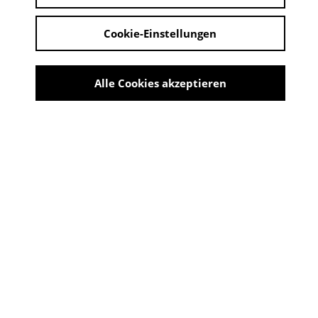
Cookie-Einstellungen
Alle Cookies akzeptieren
Werbebroschüre für Mipolam-Elastic-Fenster der
Dyn[...]
Share
INNOVATION MADE IN
TROISDORF - 70 JAHRE
KUNSTSTOFF-FENSTER
10:00 - 18:00 Uhr | 11. Oktober 2024 - 30. März
2025