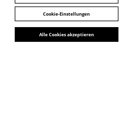
Cookie-Einstellungen
Alle Cookies akzeptieren
Werbebroschüre für Mipolam-Elastic-Fenster der
Dyn[...]
Share
INNOVATION MADE IN
TROISDORF - 70 JAHRE
KUNSTSTOFF-FENSTER
10:00 - 18:00 Uhr | 11. Oktober 2024 - 30. März
2025