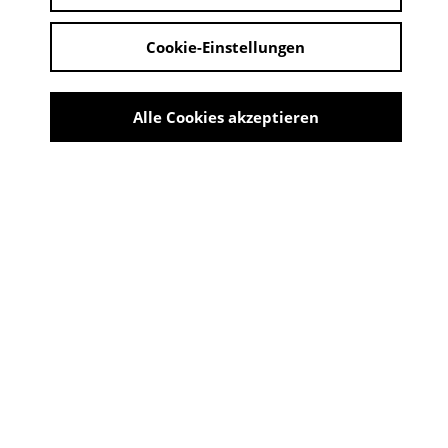
Cookie-Einstellungen
Alle Cookies akzeptieren
Share
MAN MUSS ETWAS TUN!
12. Mai 2023 - 08. Oktober 2023
ORT:
Museum für Stadt- und Industriegeschichte