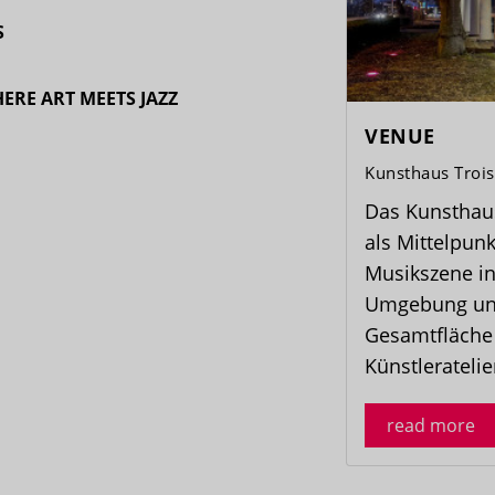
S
ERE ART MEETS JAZZ
VENUE
Kunsthaus Trois
Das Kunsthaus
als Mittelpunk
Musikszene in
Umgebung und
Gesamtfläche
Künstlerateli
read more