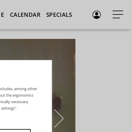
E
CALENDAR
SPECIALS
 includes, among other
bout the ergonomics
nically necessary
settings".