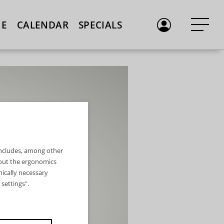
E
CALENDAR
SPECIALS
 includes, among other
bout the ergonomics
nically necessary
settings".